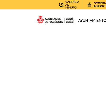
VALENCIA
GOBIER
AL
ABIERTO
MINUTO
AYUNTAMIENT