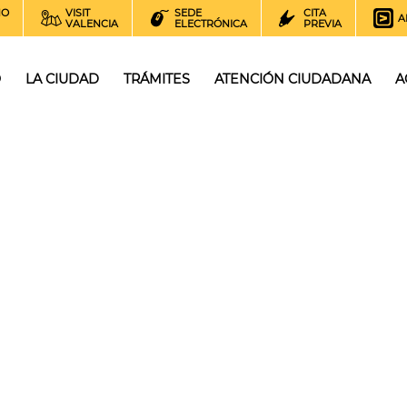
NO
VISIT
SEDE
CITA
A
VALENCIA
ELECTRÓNICA
PREVIA
O
LA CIUDAD
TRÁMITES
ATENCIÓN CIUDADANA
A