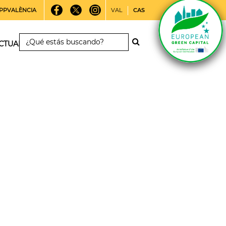
PPVALÈNCIA
VAL
CAS
CTUALIDAD