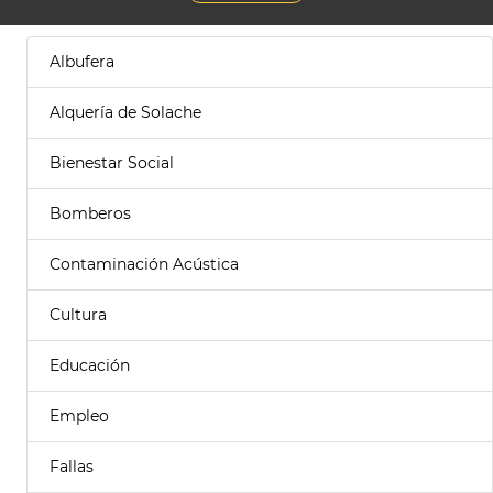
Albufera
Alquería de Solache
Bienestar Social
Bomberos
Contaminación Acústica
Cultura
Educación
Empleo
Fallas