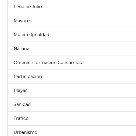
Feria de Julio
Mayores
Mujer e Igualdad
Naturia
Oficina Información Consumidor
Participación
Playas
Sanidad
Tráfico
Urbanismo