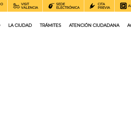
NO
VISIT
SEDE
CITA
A
VALENCIA
ELECTRÓNICA
PREVIA
O
LA CIUDAD
TRÁMITES
ATENCIÓN CIUDADANA
A