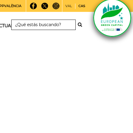
PPVALÈNCIA
VAL
CAS
CTUALIDAD