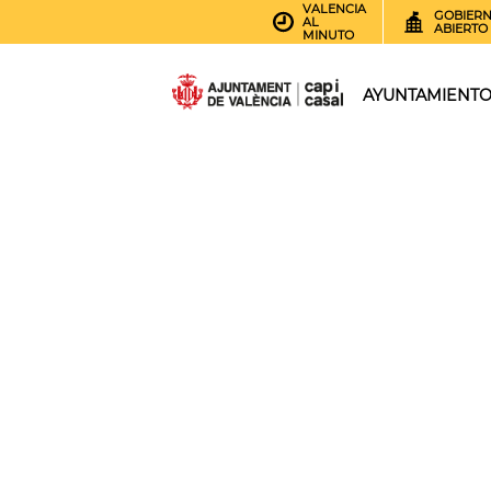
VALENCIA
GOBIER
AL
ABIERTO
MINUTO
AYUNTAMIENT