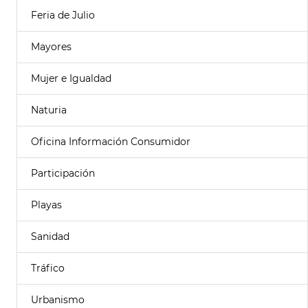
Feria de Julio
Mayores
Mujer e Igualdad
Naturia
Oficina Información Consumidor
Participación
Playas
Sanidad
Tráfico
Urbanismo