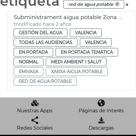
etiqueta
.
red de agua potable
Subministrament aigua potable Zona Nord
modificado hace 2 años
GESTIÓN DEL AGUA
VALENCIA
TODAS LAS AUDIENCIAS
VALENCIA
EN PORTADA
EN PORTADA TEMÁTICA
NORMAL
MEDI AMBIENT I SALUT
EMIVASA
XARXA AIGUA POTABLE
RED DE AGUA POTABLE
Nuestras Apps
Páginas de Interés
Redes Sociales
Descargas