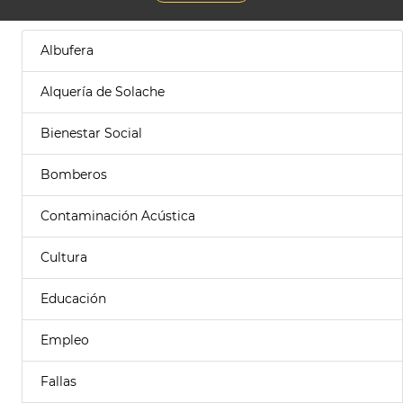
Albufera
Alquería de Solache
Bienestar Social
Bomberos
Contaminación Acústica
Cultura
Educación
Empleo
Fallas