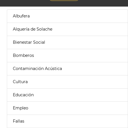
Albufera
Alquería de Solache
Bienestar Social
Bomberos
Contaminación Acústica
Cultura
Educación
Empleo
Fallas