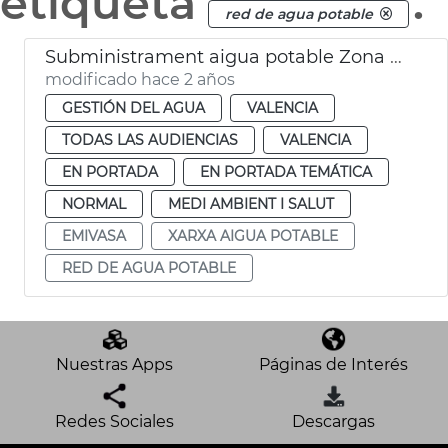
etiqueta
.
red de agua potable
Subministrament aigua potable Zona Nord
modificado hace 2 años
GESTIÓN DEL AGUA
VALENCIA
TODAS LAS AUDIENCIAS
VALENCIA
EN PORTADA
EN PORTADA TEMÁTICA
NORMAL
MEDI AMBIENT I SALUT
EMIVASA
XARXA AIGUA POTABLE
RED DE AGUA POTABLE
Nuestras Apps
Páginas de Interés
Redes Sociales
Descargas