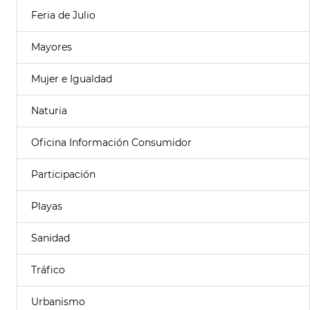
Feria de Julio
Mayores
Mujer e Igualdad
Naturia
Oficina Información Consumidor
Participación
Playas
Sanidad
Tráfico
Urbanismo