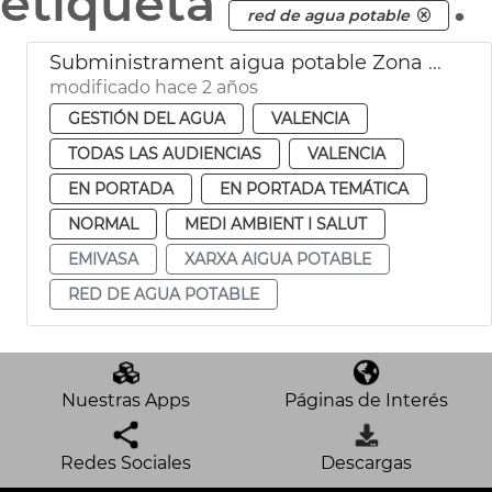
etiqueta
.
red de agua potable
Subministrament aigua potable Zona Nord
modificado hace 2 años
GESTIÓN DEL AGUA
VALENCIA
TODAS LAS AUDIENCIAS
VALENCIA
EN PORTADA
EN PORTADA TEMÁTICA
NORMAL
MEDI AMBIENT I SALUT
EMIVASA
XARXA AIGUA POTABLE
RED DE AGUA POTABLE
Nuestras Apps
Páginas de Interés
Redes Sociales
Descargas