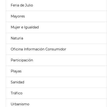
Feria de Julio
Mayores
Mujer e Igualdad
Naturia
Oficina Información Consumidor
Participación
Playas
Sanidad
Tráfico
Urbanismo