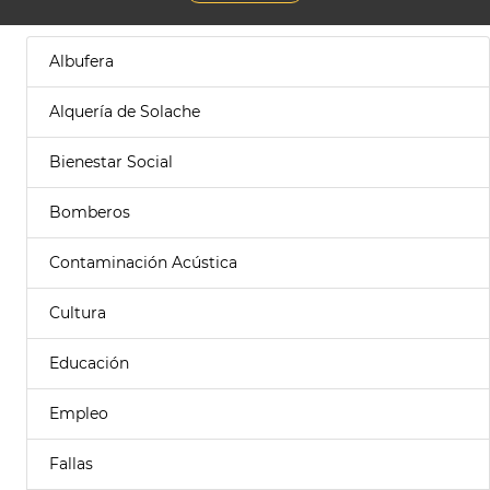
Albufera
Alquería de Solache
Bienestar Social
Bomberos
Contaminación Acústica
Cultura
Educación
Empleo
Fallas