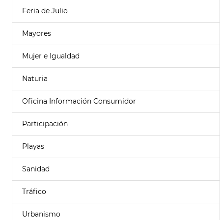
Feria de Julio
Mayores
Mujer e Igualdad
Naturia
Oficina Información Consumidor
Participación
Playas
Sanidad
Tráfico
Urbanismo