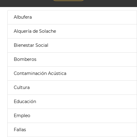
Albufera
Alquería de Solache
Bienestar Social
Bomberos
Contaminación Acústica
Cultura
Educación
Empleo
Fallas