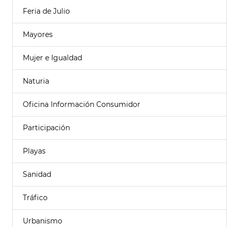
Feria de Julio
Mayores
Mujer e Igualdad
Naturia
Oficina Información Consumidor
Participación
Playas
Sanidad
Tráfico
Urbanismo