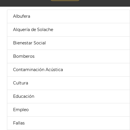
Albufera
Alquería de Solache
Bienestar Social
Bomberos
Contaminación Acústica
Cultura
Educación
Empleo
Fallas