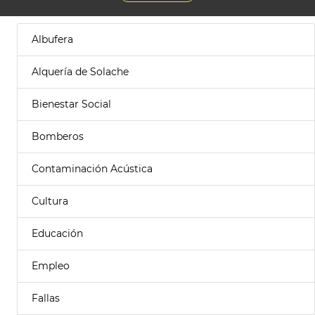
Albufera
Alquería de Solache
Bienestar Social
Bomberos
Contaminación Acústica
Cultura
Educación
Empleo
Fallas