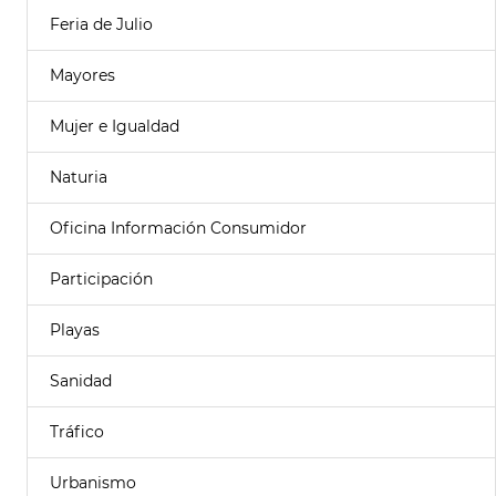
Feria de Julio
Mayores
Mujer e Igualdad
Naturia
Oficina Información Consumidor
Participación
Playas
Sanidad
Tráfico
Urbanismo