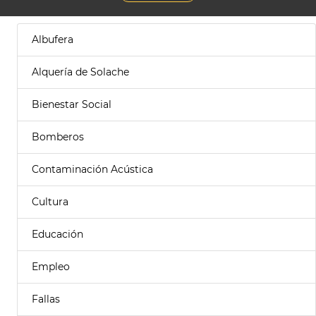
Albufera
Alquería de Solache
Bienestar Social
Bomberos
Contaminación Acústica
Cultura
Educación
Empleo
Fallas