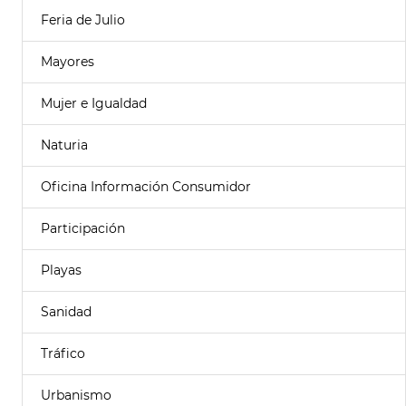
Feria de Julio
Mayores
Mujer e Igualdad
Naturia
Oficina Información Consumidor
Participación
Playas
Sanidad
Tráfico
Urbanismo