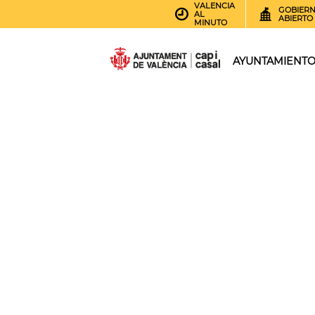
VALENCIA
GOBIER
AL
ABIERTO
MINUTO
AYUNTAMIENT