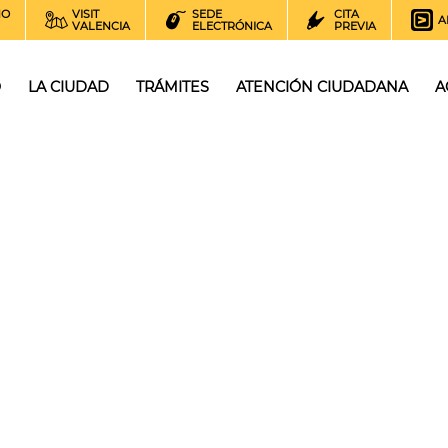
NO
VISIT
SEDE
CITA
A
VALENCIA
ELECTRÓNICA
PREVIA
O
LA CIUDAD
TRÁMITES
ATENCIÓN CIUDADANA
A