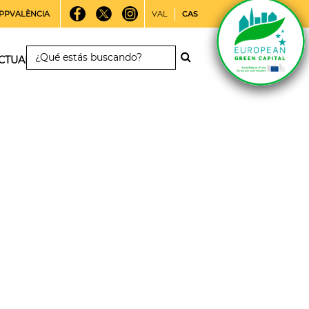
PPVALÈNCIA
VAL
CAS
CTUALIDAD