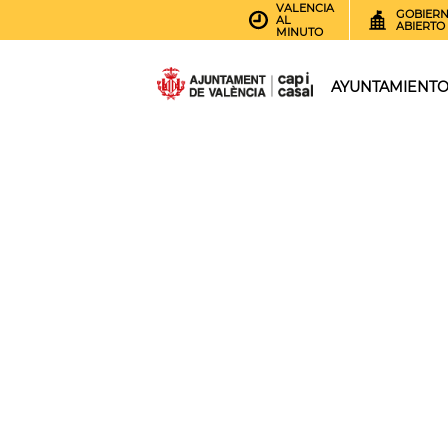
VALENCIA
GOBIER
AL
ABIERTO
MINUTO
AYUNTAMIENT