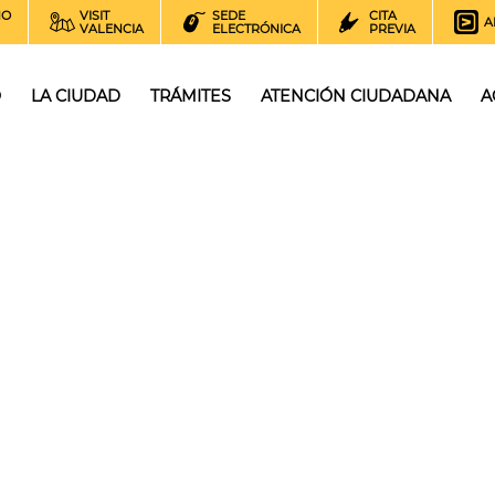
NO
VISIT
SEDE
CITA
A
VALENCIA
ELECTRÓNICA
PREVIA
O
LA CIUDAD
TRÁMITES
ATENCIÓN CIUDADANA
A