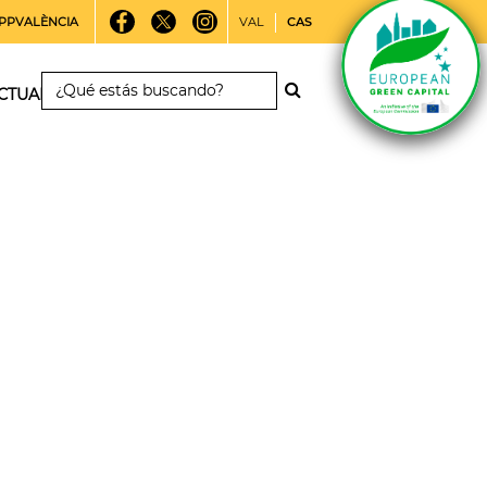
PPVALÈNCIA
VAL
CAS
CTUALIDAD