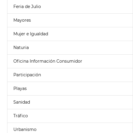
Feria de Julio
Mayores
Mujer e Igualdad
Naturia
Oficina Información Consumidor
Participación
Playas
Sanidad
Tráfico
Urbanismo