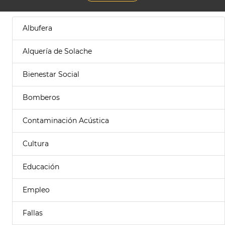
Albufera
Alquería de Solache
Bienestar Social
Bomberos
Contaminación Acústica
Cultura
Educación
Empleo
Fallas