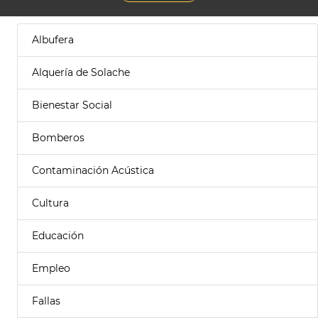
Albufera
Alquería de Solache
Bienestar Social
Bomberos
Contaminación Acústica
Cultura
Educación
Empleo
Fallas