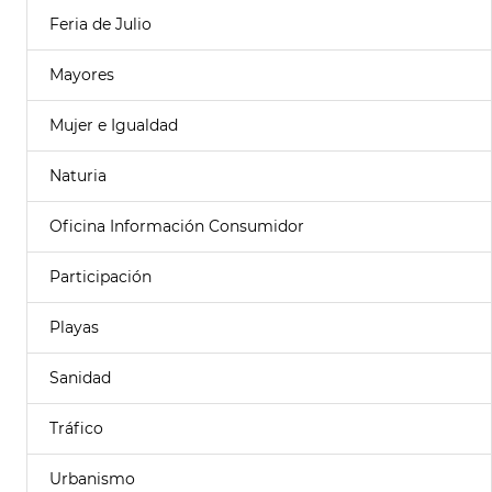
Feria de Julio
Mayores
Mujer e Igualdad
Naturia
Oficina Información Consumidor
Participación
Playas
Sanidad
Tráfico
Urbanismo