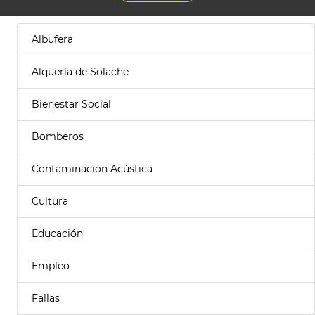
Albufera
Alquería de Solache
Bienestar Social
Bomberos
Contaminación Acústica
Cultura
Educación
Empleo
Fallas