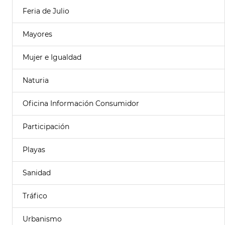
Feria de Julio
Mayores
Mujer e Igualdad
Naturia
Oficina Información Consumidor
Participación
Playas
Sanidad
Tráfico
Urbanismo