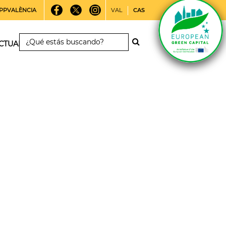
PPVALÈNCIA
VAL
CAS
CTUALIDAD