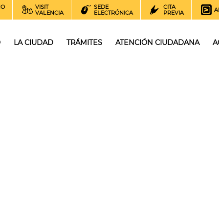
NO
VISIT
SEDE
CITA
A
VALENCIA
ELECTRÓNICA
PREVIA
O
LA CIUDAD
TRÁMITES
ATENCIÓN CIUDADANA
A