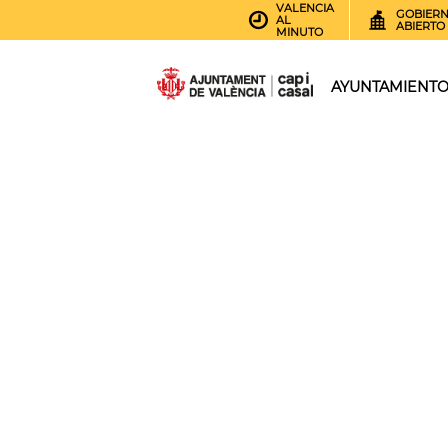
VALENCIA
GOBIER
AL
ABIERTO
MINUTO
AYUNTAMIENT