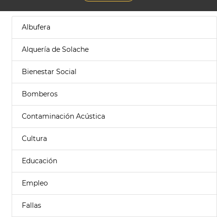
Albufera
Alquería de Solache
Bienestar Social
Bomberos
Contaminación Acústica
Cultura
Educación
Empleo
Fallas