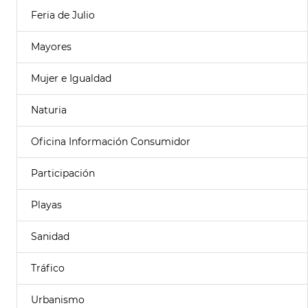
Feria de Julio
Mayores
Mujer e Igualdad
Naturia
Oficina Información Consumidor
Participación
Playas
Sanidad
Tráfico
Urbanismo