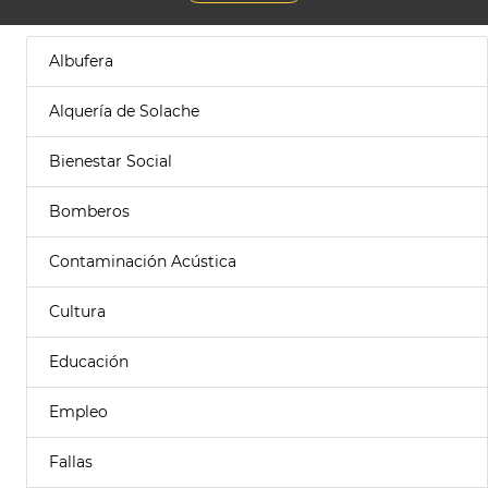
Albufera
Alquería de Solache
Bienestar Social
Bomberos
Contaminación Acústica
Cultura
Educación
Empleo
Fallas