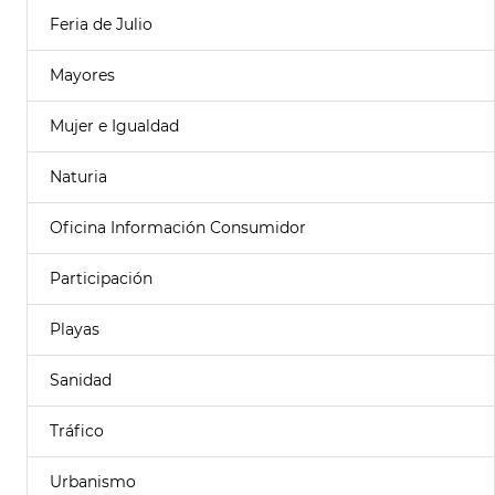
Feria de Julio
Mayores
Mujer e Igualdad
Naturia
Oficina Información Consumidor
Participación
Playas
Sanidad
Tráfico
Urbanismo