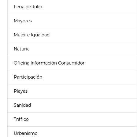
Feria de Julio
Mayores
Mujer e Igualdad
Naturia
Oficina Información Consumidor
Participación
Playas
Sanidad
Tráfico
Urbanismo