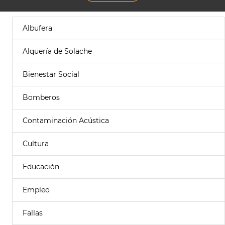
Albufera
Alquería de Solache
Bienestar Social
Bomberos
Contaminación Acústica
Cultura
Educación
Empleo
Fallas