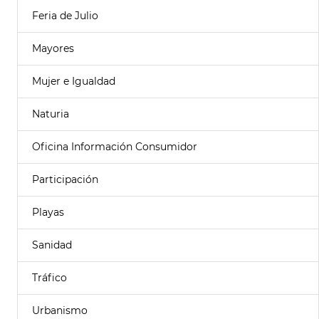
Feria de Julio
Mayores
Mujer e Igualdad
Naturia
Oficina Información Consumidor
Participación
Playas
Sanidad
Tráfico
Urbanismo