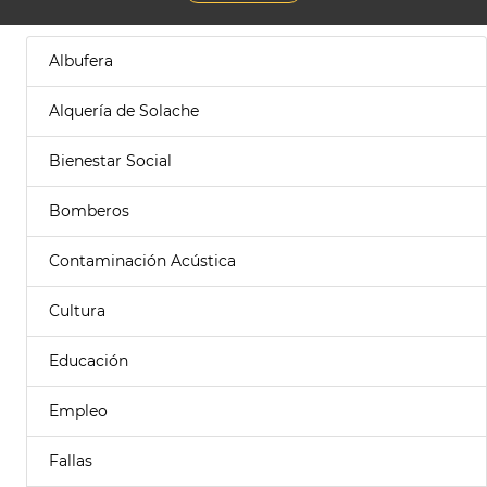
Albufera
Alquería de Solache
Bienestar Social
Bomberos
Contaminación Acústica
Cultura
Educación
Empleo
Fallas