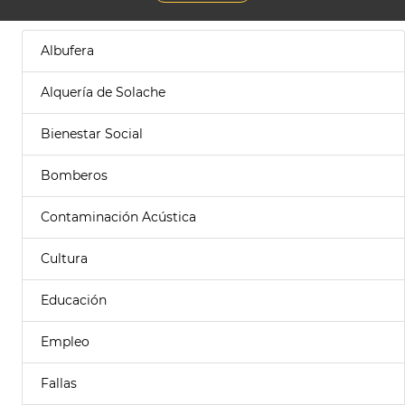
Albufera
Alquería de Solache
Bienestar Social
Bomberos
Contaminación Acústica
Cultura
Educación
Empleo
Fallas