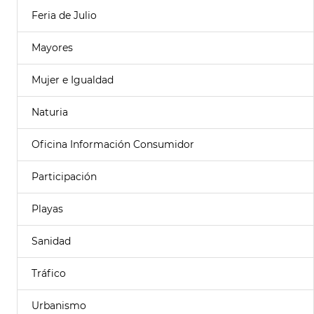
Feria de Julio
Mayores
Mujer e Igualdad
Naturia
Oficina Información Consumidor
Participación
Playas
Sanidad
Tráfico
Urbanismo