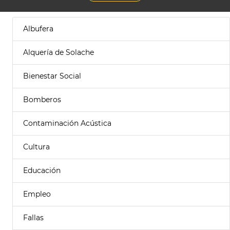
Albufera
Alquería de Solache
Bienestar Social
Bomberos
Contaminación Acústica
Cultura
Educación
Empleo
Fallas