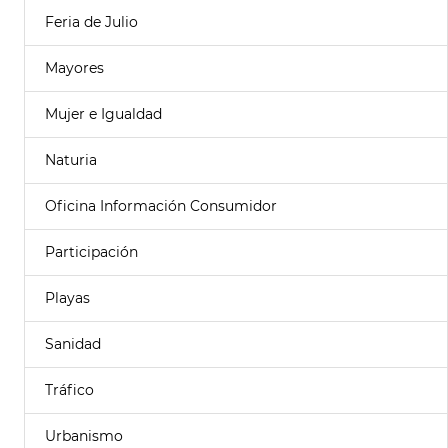
Feria de Julio
Mayores
Mujer e Igualdad
Naturia
Oficina Información Consumidor
Participación
Playas
Sanidad
Tráfico
Urbanismo