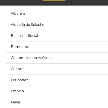
Albufera
Alquería de Solache
Bienestar Social
Bomberos
Contaminación Acústica
Cultura
Educación
Empleo
Fallas