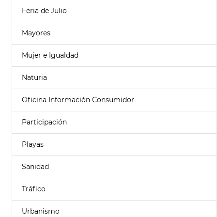
Feria de Julio
Mayores
Mujer e Igualdad
Naturia
Oficina Información Consumidor
Participación
Playas
Sanidad
Tráfico
Urbanismo