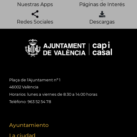
Nuestras Apps
Páginas de Interés
Redes Sociales
Descargas
Plaça de l'Ajuntament nº 1
46002 València
Horarios: lunes a viernes de 8:30 a 14:00 horas
Teléfono: 963 52 54 78
Ayuntamiento
La ciudad