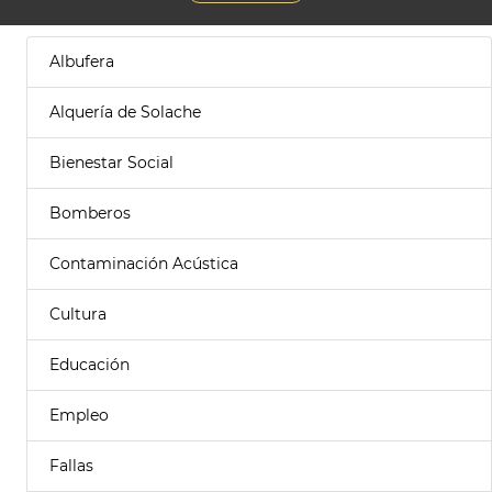
Albufera
Alquería de Solache
Bienestar Social
Bomberos
Contaminación Acústica
Cultura
Educación
Empleo
Fallas