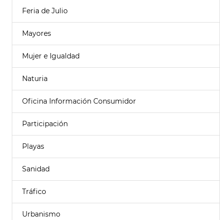
Feria de Julio
Mayores
Mujer e Igualdad
Naturia
Oficina Información Consumidor
Participación
Playas
Sanidad
Tráfico
Urbanismo