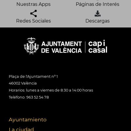
Nuestras Apps
Páginas de Interés
Redes Sociales
Descargas
Plaça de l'Ajuntament nº 1
46002 València
Horarios: lunes a viernes de 8:30 a 14:00 horas
Teléfono: 963 52 54 78
Ayuntamiento
La ciudad