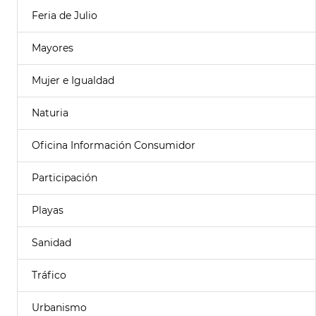
Feria de Julio
Mayores
Mujer e Igualdad
Naturia
Oficina Información Consumidor
Participación
Playas
Sanidad
Tráfico
Urbanismo