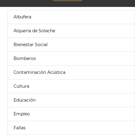
Albufera
Alquería de Solache
Bienestar Social
Bomberos
Contaminación Acústica
Cultura
Educación
Empleo
Fallas