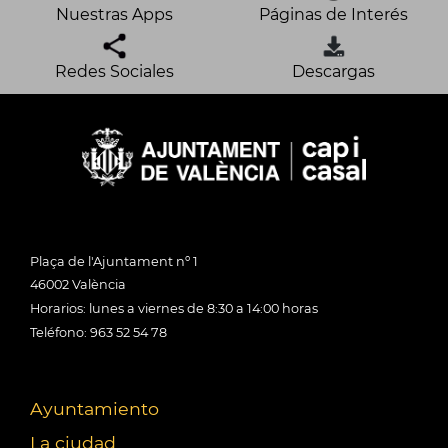
Nuestras Apps
Páginas de Interés
Redes Sociales
Descargas
Plaça de l'Ajuntament nº 1
46002 València
Horarios: lunes a viernes de 8:30 a 14:00 horas
Teléfono: 963 52 54 78
Ayuntamiento
La ciudad