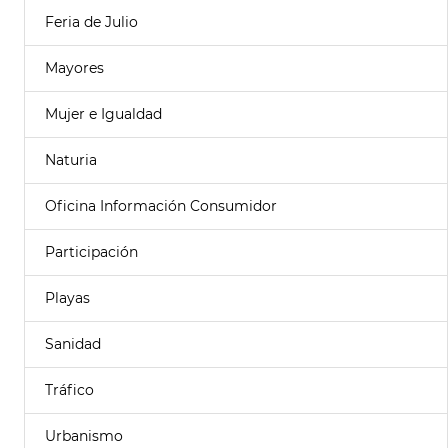
Feria de Julio
Mayores
Mujer e Igualdad
Naturia
Oficina Información Consumidor
Participación
Playas
Sanidad
Tráfico
Urbanismo