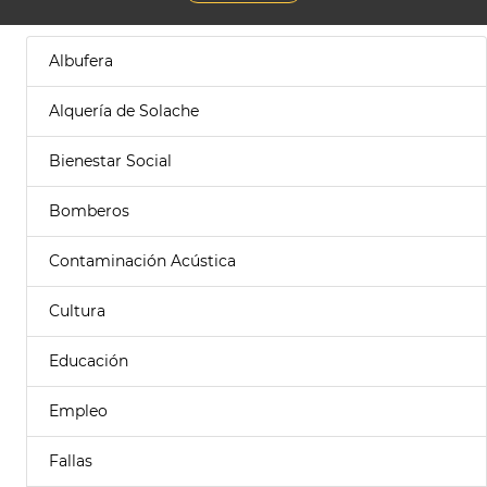
Albufera
Alquería de Solache
Bienestar Social
Bomberos
Contaminación Acústica
Cultura
Educación
Empleo
Fallas