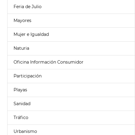
Feria de Julio
Mayores
Mujer e Igualdad
Naturia
Oficina Información Consumidor
Participación
Playas
Sanidad
Tráfico
Urbanismo