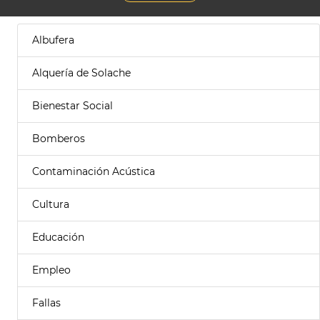
Albufera
Alquería de Solache
Bienestar Social
Bomberos
Contaminación Acústica
Cultura
Educación
Empleo
Fallas