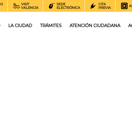
NO
VISIT
SEDE
CITA
A
VALENCIA
ELECTRÓNICA
PREVIA
O
LA CIUDAD
TRÁMITES
ATENCIÓN CIUDADANA
A