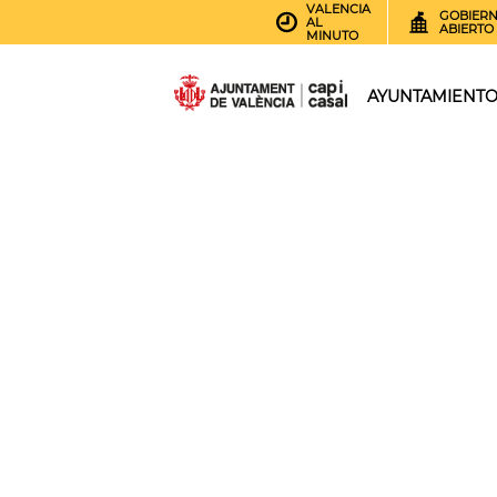
VALENCIA
GOBIER
AL
ABIERTO
MINUTO
AYUNTAMIENT