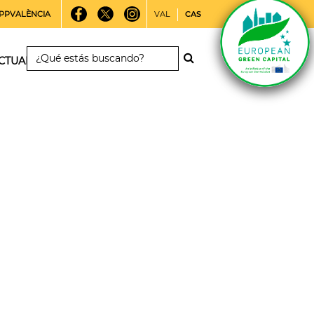
PPVALÈNCIA
VAL
CAS
CTUALIDAD