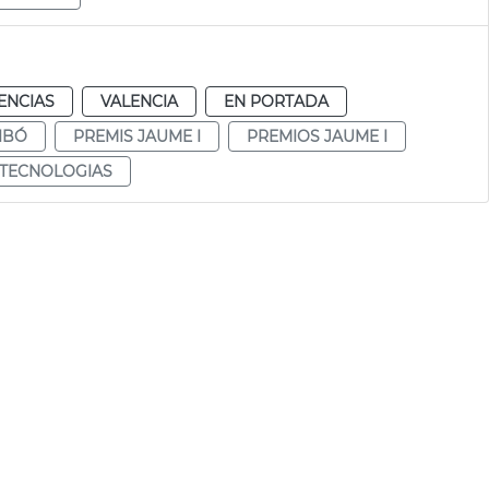
ENCIAS
VALENCIA
EN PORTADA
IBÓ
PREMIS JAUME I
PREMIOS JAUME I
 TECNOLOGIAS