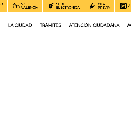
NO
VISIT
SEDE
CITA
A
VALENCIA
ELECTRÓNICA
PREVIA
O
LA CIUDAD
TRÁMITES
ATENCIÓN CIUDADANA
A