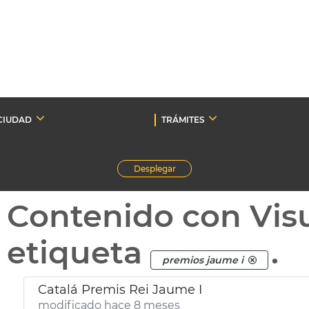
CIUDAD
TRÁMITES
Desplegar
Contenido con Vis
etiqueta
.
premios jaume i
Catalá Premis Rei Jaume I
modificado hace 8 meses