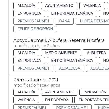
ALCALDÍA
AYUNTAMIENTO
VALENCIA
EN PORTADA
EN PORTADA TEMÁTICA
NO
PREMIOS JAUME I
DANA
LLOTJA DELS M
FELIPE DE BORBÓN
Apoyo Jaume I. Albufera Reserva Biosfera
modificado hace 2 años
ALCALDÍA
MEDIO AMBIENTE
ALBUFERA
EN PORTADA
EN PORTADA TEMÁTICA
NO
PREMIOS JAUME I
ALCALDESA
ALCALDES
Premis Jaume I 2021
modificado hace 4 años
ALCALDÍA
AYUNTAMIENTO
INNOVACIÓN
VALENCIA
EN PORTADA
EN PORTADA TE
PREMIS JAUME I
PREMIOS JAUME I
NURIA