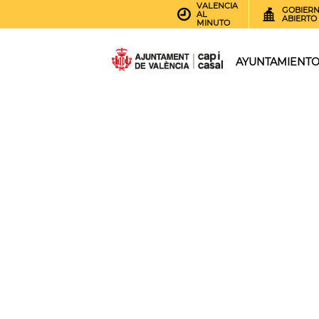
VALENCIA
GOBIER
AL
ABIERTO
MINUTO
AYUNTAMIENT