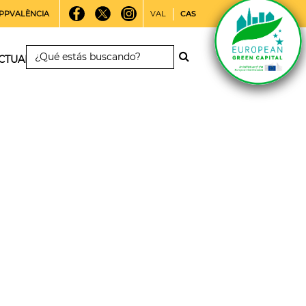
PPVALÈNCIA
VAL
CAS
CTUALIDAD