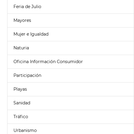
Feria de Julio
Mayores
Mujer e Igualdad
Naturia
Oficina Información Consumidor
Participación
Playas
Sanidad
Tráfico
Urbanismo