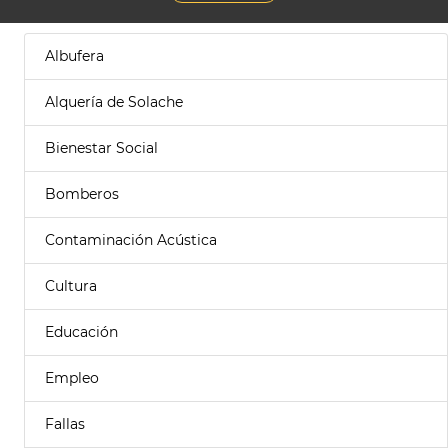
Albufera
Alquería de Solache
Bienestar Social
Bomberos
Contaminación Acústica
Cultura
Educación
Empleo
Fallas