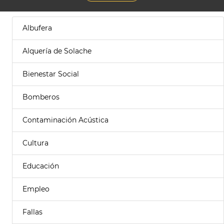
Albufera
Alquería de Solache
Bienestar Social
Bomberos
Contaminación Acústica
Cultura
Educación
Empleo
Fallas