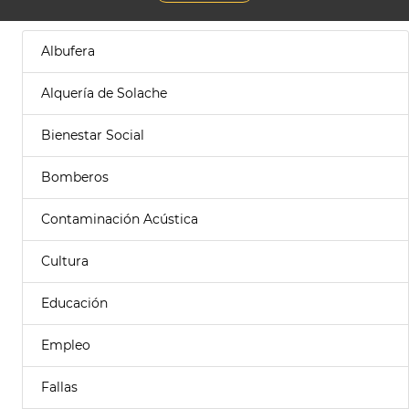
Albufera
Alquería de Solache
Bienestar Social
Bomberos
Contaminación Acústica
Cultura
Educación
Empleo
Fallas