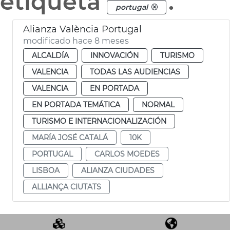
etiqueta
.
portugal
Alianza València Portugal
modificado hace 8 meses
ALCALDÍA
INNOVACIÓN
TURISMO
VALENCIA
TODAS LAS AUDIENCIAS
VALENCIA
EN PORTADA
EN PORTADA TEMÁTICA
NORMAL
TURISMO E INTERNACIONALIZACIÓN
MARÍA JOSÉ CATALÁ
10K
PORTUGAL
CARLOS MOEDES
LISBOA
ALIANZA CIUDADES
ALLIANÇA CIUTATS