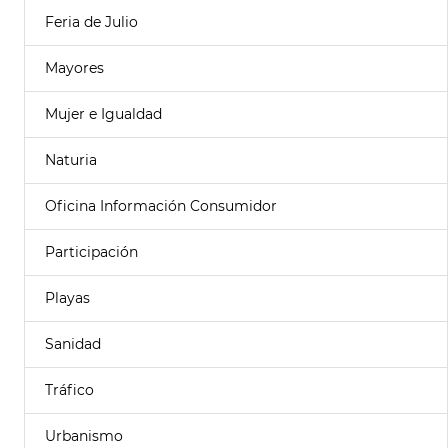
Feria de Julio
Mayores
Mujer e Igualdad
Naturia
Oficina Información Consumidor
Participación
Playas
Sanidad
Tráfico
Urbanismo