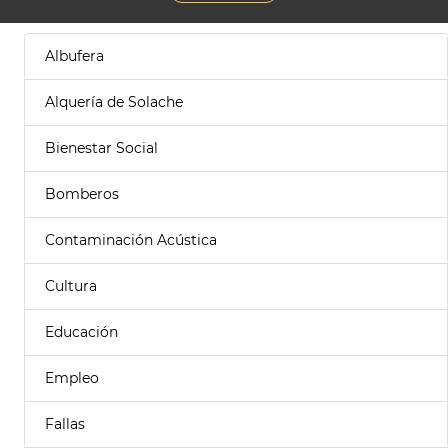
Albufera
Alquería de Solache
Bienestar Social
Bomberos
Contaminación Acústica
Cultura
Educación
Empleo
Fallas