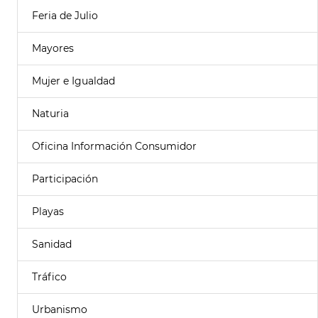
Feria de Julio
Mayores
Mujer e Igualdad
Naturia
Oficina Información Consumidor
Participación
Playas
Sanidad
Tráfico
Urbanismo