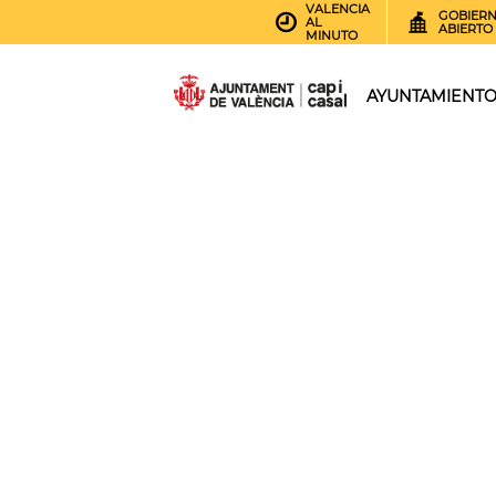
VALENCIA
GOBIER
AL
ABIERTO
MINUTO
AYUNTAMIENT