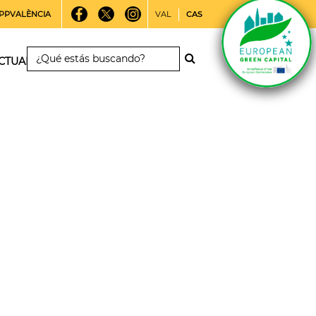
PPVALÈNCIA
VAL
CAS
CTUALIDAD