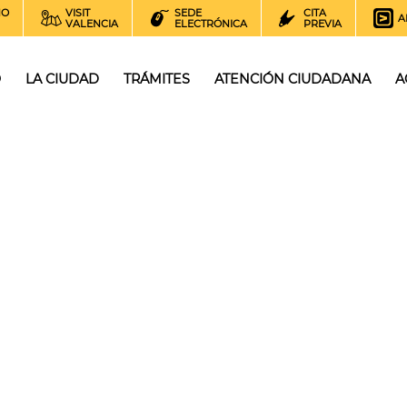
NO
VISIT
SEDE
CITA
A
VALENCIA
ELECTRÓNICA
PREVIA
O
LA CIUDAD
TRÁMITES
ATENCIÓN CIUDADANA
A