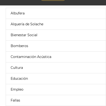
Albufera
Alquería de Solache
Bienestar Social
Bomberos
Contaminación Acústica
Cultura
Educación
Empleo
Fallas