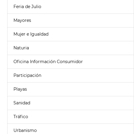
Feria de Julio
Mayores
Mujer e Igualdad
Naturia
Oficina Información Consumidor
Participación
Playas
Sanidad
Tráfico
Urbanismo