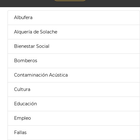
Albufera
Alquería de Solache
Bienestar Social
Bomberos
Contaminación Acústica
Cultura
Educación
Empleo
Fallas