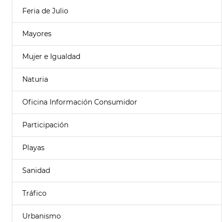
Feria de Julio
Mayores
Mujer e Igualdad
Naturia
Oficina Información Consumidor
Participación
Playas
Sanidad
Tráfico
Urbanismo