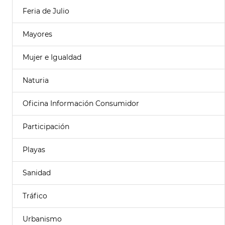
Feria de Julio
Mayores
Mujer e Igualdad
Naturia
Oficina Información Consumidor
Participación
Playas
Sanidad
Tráfico
Urbanismo