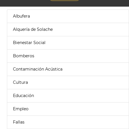
Albufera
Alquería de Solache
Bienestar Social
Bomberos
Contaminación Acústica
Cultura
Educación
Empleo
Fallas