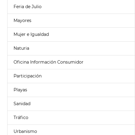
Feria de Julio
Mayores
Mujer e Igualdad
Naturia
Oficina Información Consumidor
Participación
Playas
Sanidad
Tráfico
Urbanismo