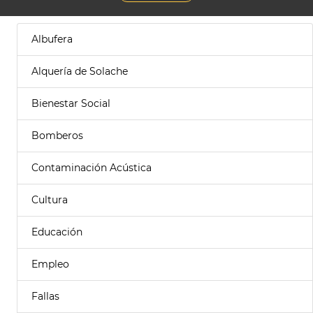
Albufera
Alquería de Solache
Bienestar Social
Bomberos
Contaminación Acústica
Cultura
Educación
Empleo
Fallas