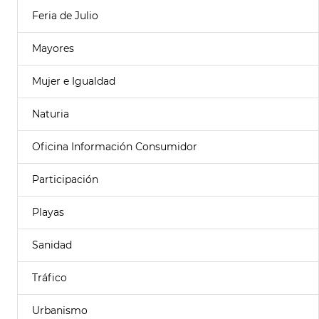
Feria de Julio
Mayores
Mujer e Igualdad
Naturia
Oficina Información Consumidor
Participación
Playas
Sanidad
Tráfico
Urbanismo