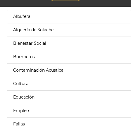
Albufera
Alquería de Solache
Bienestar Social
Bomberos
Contaminación Acústica
Cultura
Educación
Empleo
Fallas