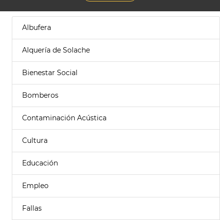
Albufera
Alquería de Solache
Bienestar Social
Bomberos
Contaminación Acústica
Cultura
Educación
Empleo
Fallas