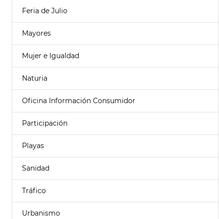
Feria de Julio
Mayores
Mujer e Igualdad
Naturia
Oficina Información Consumidor
Participación
Playas
Sanidad
Tráfico
Urbanismo