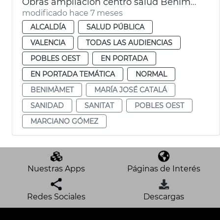
Obras ampliación centro salud Benimàmet València
modificado hace 7 meses
ALCALDÍA
SALUD PÚBLICA
VALENCIA
TODAS LAS AUDIENCIAS
POBLES OEST
EN PORTADA
EN PORTADA TEMÁTICA
NORMAL
BENIMÀMET
MARÍA JOSÉ CATALÁ
SANIDAD
SANITAT
POBLES OEST
MARCIANO GÓMEZ
Nuestras Apps
Páginas de Interés
Redes Sociales
Descargas