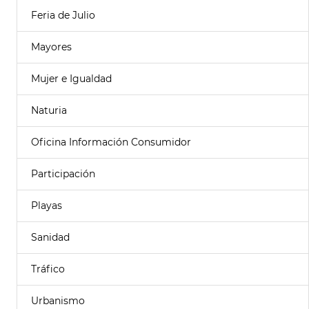
Feria de Julio
Mayores
Mujer e Igualdad
Naturia
Oficina Información Consumidor
Participación
Playas
Sanidad
Tráfico
Urbanismo