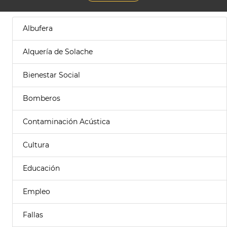
Albufera
Alquería de Solache
Bienestar Social
Bomberos
Contaminación Acústica
Cultura
Educación
Empleo
Fallas