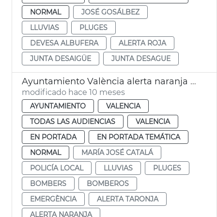
NORMAL
JOSÉ GOSÁLBEZ
LLUVIAS
PLUGES
DEVESA ALBUFERA
ALERTA ROJA
JUNTA DESAIGÜE
JUNTA DESAGUE
Ayuntamiento València alerta naranja lluvias
modificado hace 10 meses
AYUNTAMIENTO
VALENCIA
TODAS LAS AUDIENCIAS
VALENCIA
EN PORTADA
EN PORTADA TEMÁTICA
NORMAL
MARÍA JOSÉ CATALÁ
POLICÍA LOCAL
LLUVIAS
PLUGES
BOMBERS
BOMBEROS
EMERGÈNCIA
ALERTA TARONJA
ALERTA NARANJA