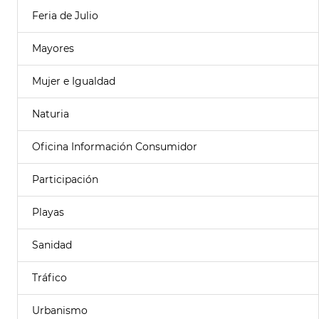
Feria de Julio
Mayores
Mujer e Igualdad
Naturia
Oficina Información Consumidor
Participación
Playas
Sanidad
Tráfico
Urbanismo