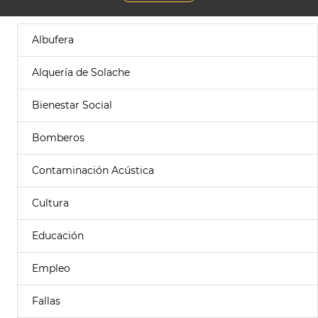
Albufera
Alquería de Solache
Bienestar Social
Bomberos
Contaminación Acústica
Cultura
Educación
Empleo
Fallas