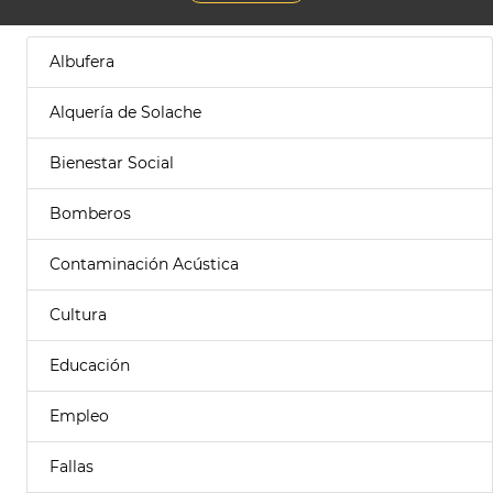
Albufera
Alquería de Solache
Bienestar Social
Bomberos
Contaminación Acústica
Cultura
Educación
Empleo
Fallas