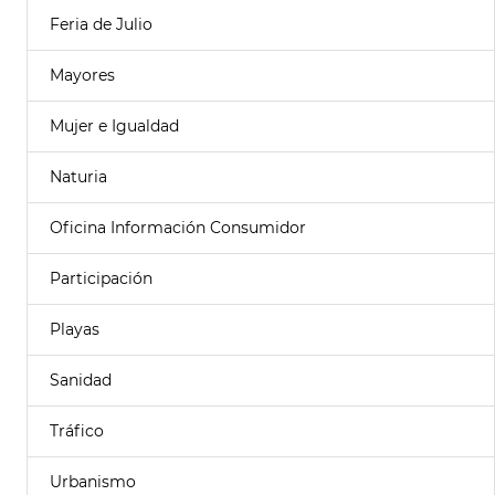
Feria de Julio
Mayores
Mujer e Igualdad
Naturia
Oficina Información Consumidor
Participación
Playas
Sanidad
Tráfico
Urbanismo