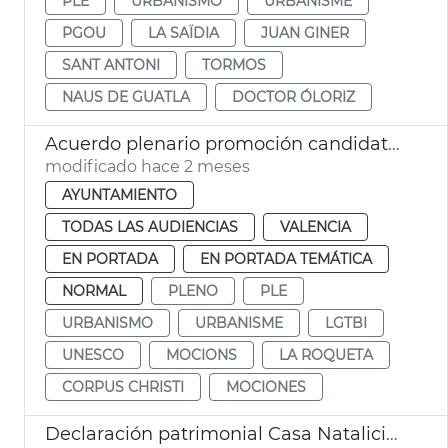
PLE
URBANISMO
URBANISME
PGOU
LA SAÏDIA
JUAN GINER
SANT ANTONI
TORMOS
NAUS DE GUATLA
DOCTOR ÓLORIZ
Acuerdo plenario promoción candidatura Corpus Patrimonio Cultural Unesco
modificado hace 2 meses
AYUNTAMIENTO
TODAS LAS AUDIENCIAS
VALENCIA
EN PORTADA
EN PORTADA TEMÁTICA
NORMAL
PLENO
PLE
URBANISMO
URBANISME
LGTBI
UNESCO
MOCIONS
LA ROQUETA
CORPUS CHRISTI
MOCIONES
Declaración patrimonial Casa Natalicia San Vicente Ferrer y Teatro Olympia València