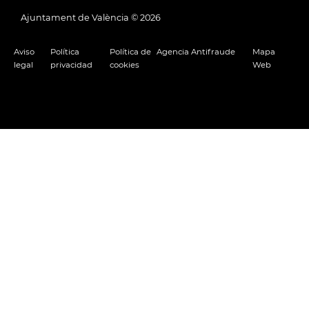
Ajuntament de València ©
2026
Aviso
Política
Política de
Agencia Antifraude
Mapa
legal
privacidad
cookies
Web