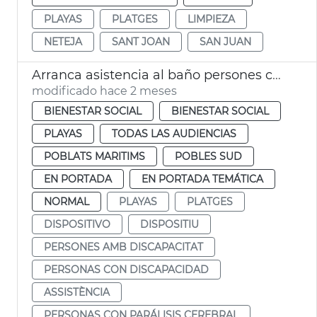
PLAYAS
PLATGES
LIMPIEZA
NETEJA
SANT JOAN
SAN JUAN
Arranca asistencia al baño persones con discapacitado playas València
modificado hace 2 meses
BIENESTAR SOCIAL
BIENESTAR SOCIAL
PLAYAS
TODAS LAS AUDIENCIAS
POBLATS MARITIMS
POBLES SUD
EN PORTADA
EN PORTADA TEMÁTICA
NORMAL
PLAYAS
PLATGES
DISPOSITIVO
DISPOSITIU
PERSONES AMB DISCAPACITAT
PERSONAS CON DISCAPACIDAD
ASSISTÈNCIA
PERSONAS CON PARÁLISIS CEREBRAL