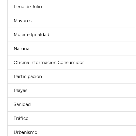
Feria de Julio
Mayores
Mujer e Igualdad
Naturia
Oficina Información Consumidor
Participación
Playas
Sanidad
Tráfico
Urbanismo