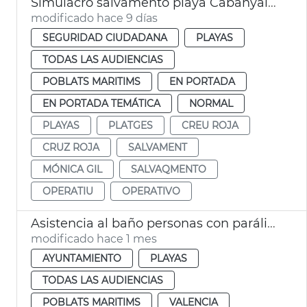
Simulacro salvamento playa Cabanyal València
modificado hace 9 días
SEGURIDAD CIUDADANA
PLAYAS
TODAS LAS AUDIENCIAS
POBLATS MARITIMS
EN PORTADA
EN PORTADA TEMÁTICA
NORMAL
PLAYAS
PLATGES
CREU ROJA
CRUZ ROJA
SALVAMENT
MÓNICA GIL
SALVAQMENTO
OPERATIU
OPERATIVO
Asistencia al baño personas con parálisis cerebral València
modificado hace 1 mes
AYUNTAMIENTO
PLAYAS
TODAS LAS AUDIENCIAS
POBLATS MARITIMS
VALENCIA