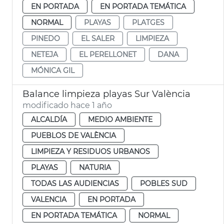
EN PORTADA
EN PORTADA TEMÁTICA
NORMAL
PLAYAS
PLATGES
PINEDO
EL SALER
LIMPIEZA
NETEJA
EL PERELLONET
DANA
MÓNICA GIL
Balance limpieza playas Sur València
modificado hace 1 año
ALCALDÍA
MEDIO AMBIENTE
PUEBLOS DE VALÈNCIA
LIMPIEZA Y RESIDUOS URBANOS
PLAYAS
NATURIA
TODAS LAS AUDIENCIAS
POBLES SUD
VALENCIA
EN PORTADA
EN PORTADA TEMÁTICA
NORMAL