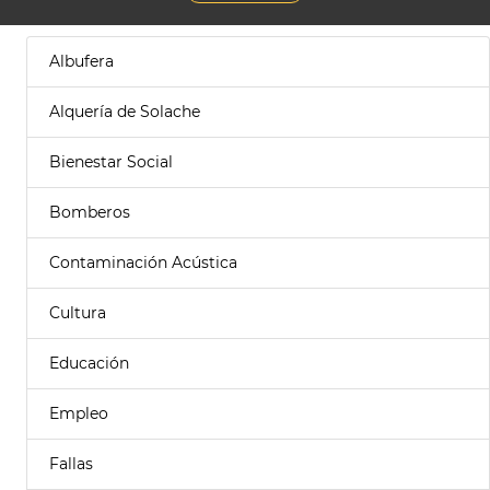
Albufera
Alquería de Solache
Bienestar Social
Bomberos
Contaminación Acústica
Cultura
Educación
Empleo
Fallas