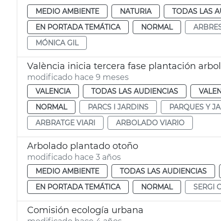
MEDIO AMBIENTE
NATURIA
TODAS LAS A
EN PORTADA TEMÁTICA
NORMAL
ARBRE
MÓNICA GIL
València inicia tercera fase plantación arbo
modificado hace 9 meses
VALENCIA
TODAS LAS AUDIENCIAS
VALEN
NORMAL
PARCS I JARDINS
PARQUES Y J
ARBRATGE VIARI
ARBOLADO VIARIO
Arbolado plantado otoño
modificado hace 3 años
MEDIO AMBIENTE
TODAS LAS AUDIENCIAS
EN PORTADA TEMÁTICA
NORMAL
SERGI 
Comisión ecología urbana