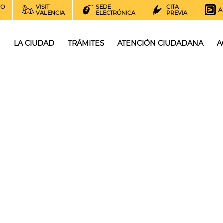
NO
VISIT
SEDE
CITA
A
VALENCIA
ELECTRÓNICA
PREVIA
O
LA CIUDAD
TRÁMITES
ATENCIÓN CIUDADANA
A