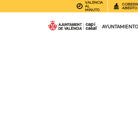
VALENCIA
GOBIER
AL
ABIERTO
MINUTO
AYUNTAMIENT