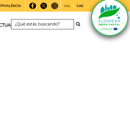
PPVALÈNCIA
VAL
CAS
CTUALIDAD