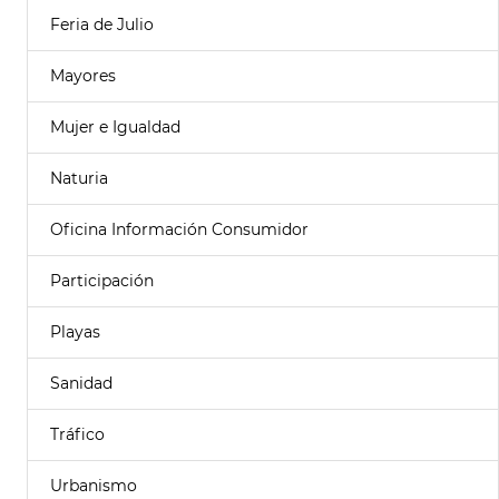
Feria de Julio
Mayores
Mujer e Igualdad
Naturia
Oficina Información Consumidor
Participación
Playas
Sanidad
Tráfico
Urbanismo