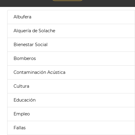
Albufera
Alquería de Solache
Bienestar Social
Bomberos
Contaminación Acústica
Cultura
Educación
Empleo
Fallas