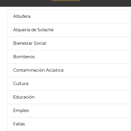
Albufera
Alquería de Solache
Bienestar Social
Bomberos
Contaminación Acústica
Cultura
Educación
Empleo
Fallas