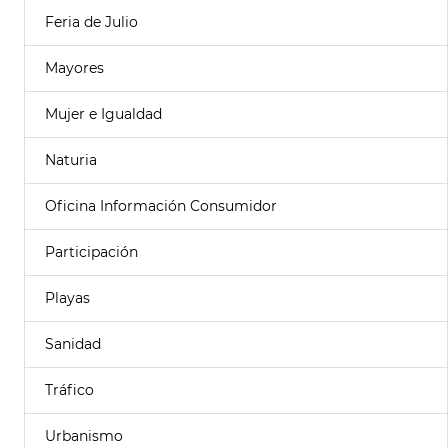
Feria de Julio
Mayores
Mujer e Igualdad
Naturia
Oficina Información Consumidor
Participación
Playas
Sanidad
Tráfico
Urbanismo