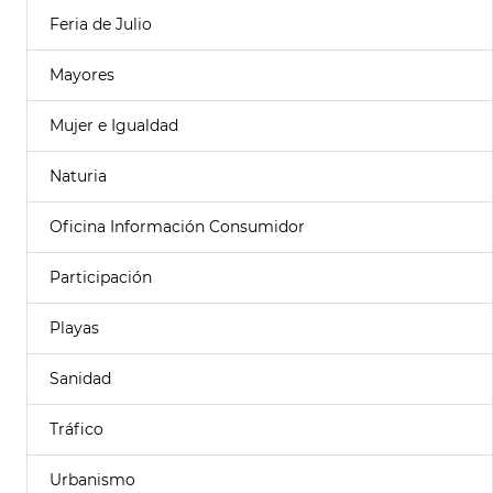
Feria de Julio
Mayores
Mujer e Igualdad
Naturia
Oficina Información Consumidor
Participación
Playas
Sanidad
Tráfico
Urbanismo