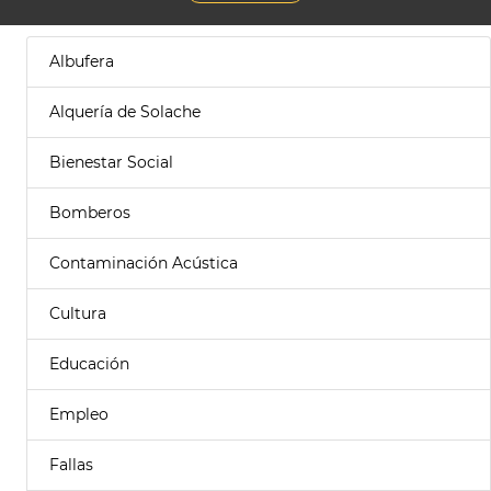
Albufera
Alquería de Solache
Bienestar Social
Bomberos
Contaminación Acústica
Cultura
Educación
Empleo
Fallas