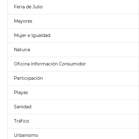
Feria de Julio
Mayores
Mujer e Igualdad
Naturia
Oficina Información Consumidor
Participación
Playas
Sanidad
Tráfico
Urbanismo