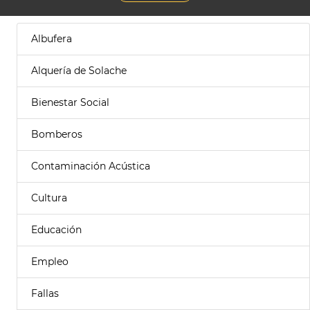
Albufera
Alquería de Solache
Bienestar Social
Bomberos
Contaminación Acústica
Cultura
Educación
Empleo
Fallas