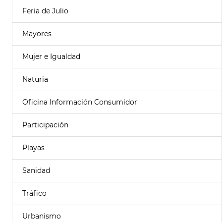
Feria de Julio
Mayores
Mujer e Igualdad
Naturia
Oficina Información Consumidor
Participación
Playas
Sanidad
Tráfico
Urbanismo