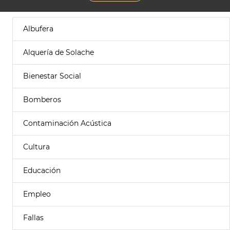
Albufera
Alquería de Solache
Bienestar Social
Bomberos
Contaminación Acústica
Cultura
Educación
Empleo
Fallas